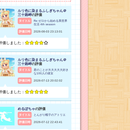
ルリ色に染まるふしぎちゃん＠
三十路岬
の評価
タイトル
Re:ゼロから始める異世界
生活 4th season
評価日時
2026-08-03 23:13:01
評価しました：
ルリ色に染まるふしぎちゃん＠
三十路岬
の評価
タイトル
君のことが大大大大大好き
な100人の彼女
評価日時
2026-07-13 20:02:02
評価しました：
めるぽちゃ
の評価
タイトル
とんがり帽子のアトリエ
評価日時
2026-07-12 22:43:41