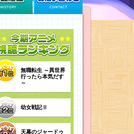
無職転生 ～異世界
行ったら本気だす
～
幼女戦記Ⅱ
天幕のジャードゥ