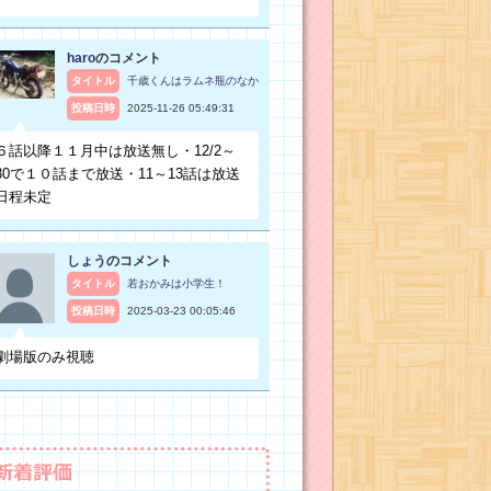
haro
のコメント
タイトル
千歳くんはラムネ瓶のなか
投稿日時
2025-11-26 05:49:31
６話以降１１月中は放送無し・12/2～
30で１０話まで放送・11～13話は放送
日程未定
しょう
のコメント
タイトル
若おかみは小学生！
投稿日時
2025-03-23 00:05:46
劇場版のみ視聴