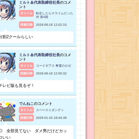
ミルト♨代表取締役社長
のコメ
ント
タイトル
転生したらスライムだった
件 第4期
投稿日時
2026-06-16 12:02:10
分割2クールらしい
ミルト♨代表取締役社長
のコメ
ント
タイトル
コードギアス 奪還のロゼ
投稿日時
2026-06-16 12:00:32
テレビ版も見るぞ！
でんねこ
のコメント
タイトル
スペース☆ダンディ
投稿日時
2026-01-20 18:44:39
◎ 全部見てない ダメ男だけどカッ
コいい