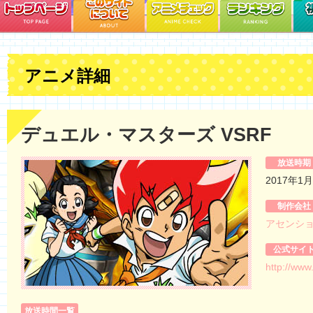
アニメ詳細
デュエル・マスターズ VSRF
放送時期
2017年1
制作会社
アセンシ
公式サイ
http://www
放送時間一覧