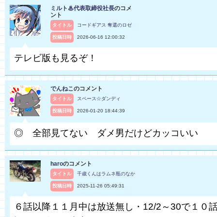
ミルト♨代表取締役社長
のコメ
ント
タイトル
コードギアス 奪還のロゼ
投稿日時
2026-06-16 12:00:32
テレビ版も見るぞ！
でんねこ
のコメント
タイトル
スペース☆ダンディ
投稿日時
2026-01-20 18:44:39
◎ 全部見てない ダメ男だけどカッコいい
haro
のコメント
タイトル
千歳くんはラムネ瓶のなか
投稿日時
2025-11-26 05:49:31
６話以降１１月中は放送無し・12/2～30で１０話