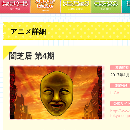
アニメ詳細
闇芝居 第4期
放送時期
2017年1
制作会社
ILCA
公式サイ
http://www.
tokyo.co.j