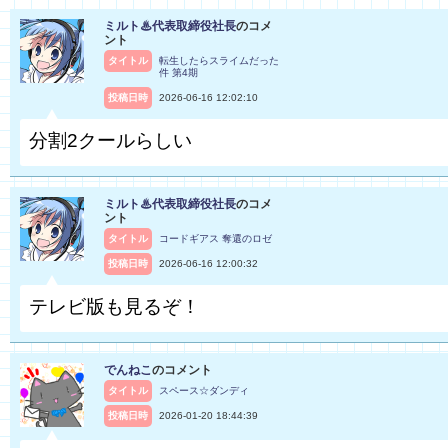
ミルト♨代表取締役社長
のコメ
ント
タイトル
転生したらスライムだった
件 第4期
投稿日時
2026-06-16 12:02:10
分割2クールらしい
ミルト♨代表取締役社長
のコメ
ント
タイトル
コードギアス 奪還のロゼ
投稿日時
2026-06-16 12:00:32
テレビ版も見るぞ！
でんねこ
のコメント
タイトル
スペース☆ダンディ
投稿日時
2026-01-20 18:44:39