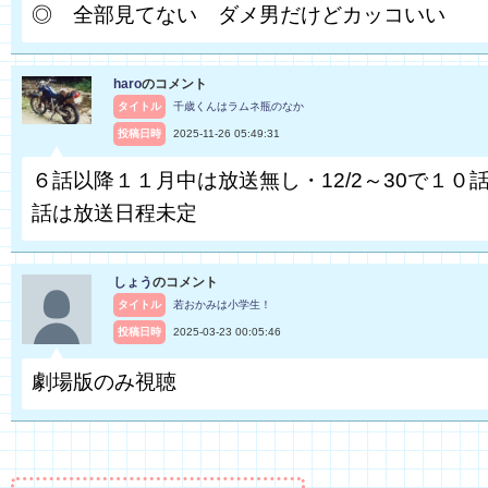
◎ 全部見てない ダメ男だけどカッコいい
haro
のコメント
タイトル
千歳くんはラムネ瓶のなか
投稿日時
2025-11-26 05:49:31
６話以降１１月中は放送無し・12/2～30で１０話
話は放送日程未定
しょう
のコメント
タイトル
若おかみは小学生！
投稿日時
2025-03-23 00:05:46
劇場版のみ視聴